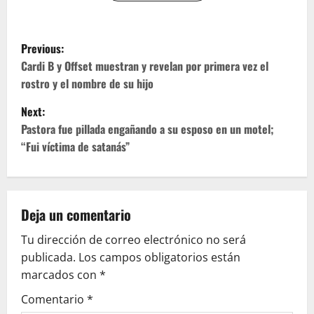
P
Previous:
o
Cardi B y Offset muestran y revelan por primera vez el
rostro y el nombre de su hijo
s
Next:
t
Pastora fue pillada engañando a su esposo en un motel;
“Fui víctima de satanás”
n
a
v
Deja un comentario
Tu dirección de correo electrónico no será
i
publicada.
Los campos obligatorios están
g
marcados con
*
Comentario
*
a