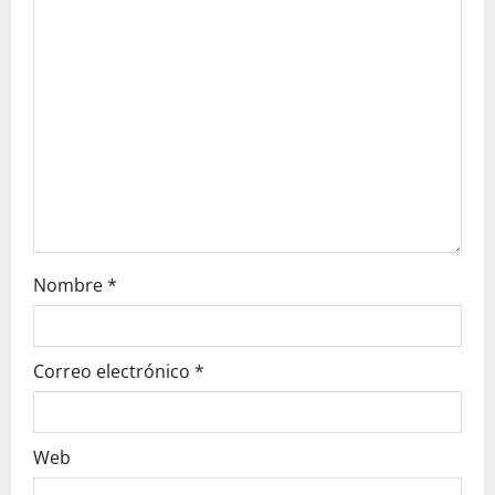
t
i
o
n
Nombre
*
Correo electrónico
*
Web