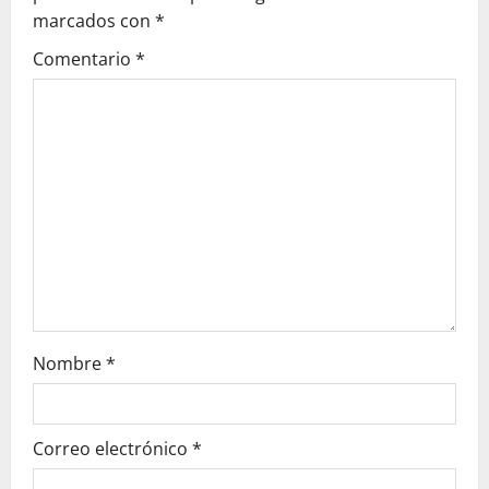
i
marcados con
*
g
Comentario
*
a
t
i
o
n
Nombre
*
Correo electrónico
*