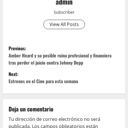
admin
Subscriber
View All Posts
P
Previous:
o
Amber Heard y su posible ruina profesional y financiera
tras perder el juicio contra Johnny Depp
s
Next:
t
Estrenos en el Cine para esta semana
n
a
Deja un comentario
v
Tu dirección de correo electrónico no será
publicada.
Los campos obligatorios están