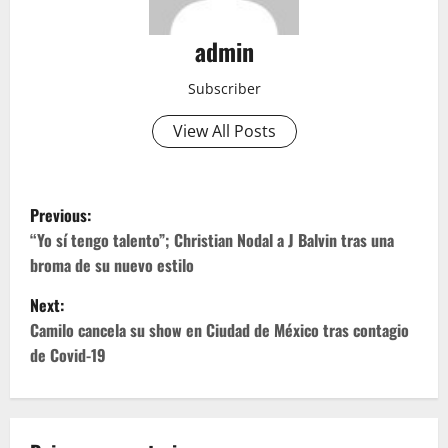
admin
Subscriber
View All Posts
P
Previous:
o
“Yo sí tengo talento”; Christian Nodal a J Balvin tras una
broma de su nuevo estilo
s
Next:
t
Camilo cancela su show en Ciudad de México tras contagio
de Covid-19
n
a