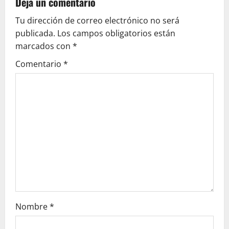
v
Deja un comentario
Tu dirección de correo electrónico no será
i
publicada.
Los campos obligatorios están
g
marcados con
*
Comentario
*
a
t
i
o
n
Nombre
*