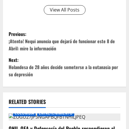
View All Posts
P
Previous:
o
¡Atento! Nequi anuncia que dejará de funcionar este 8 de
Abril: mire la información
s
Next:
t
Holandesa de 28 años decide someterse a la eutanasia por
su depresión
n
a
v
RELATED STORIES
i
COLOMBIA
ENTRETENIMIENTO
g
ONU, OEA y Defensoría del Pueblo respondieron al