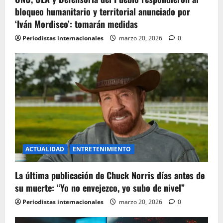
bloqueo humanitario y territorial anunciado por
a
‘Iván Mordisco’: tomarán medidas
t
Periodistas internacionales
marzo 20, 2026
0
i
o
n
ACTUALIDAD
ENTRETENIMIENTO
La última publicación de Chuck Norris días antes de
su muerte: “Yo no envejezco, yo subo de nivel”
Periodistas internacionales
marzo 20, 2026
0