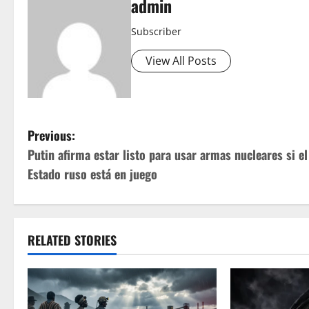
admin
Subscriber
View All Posts
P
Previous:
Putin afirma estar listo para usar armas nucleares si el
o
Estado ruso está en juego
s
t
RELATED STORIES
n
a