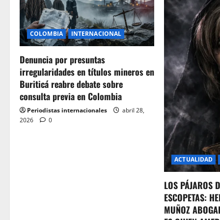
v
i
COLOMBIA
INTERNACIONAL
g
Denuncia por presuntas
a
irregularidades en títulos mineros en
t
Buriticá reabre debate sobre
consulta previa en Colombia
i
Periodistas internacionales
abril 28,
o
2026
0
n
ACTUALIDAD
LOS PÁJAROS 
ESCOPETAS: HE
MUÑOZ ABOGA