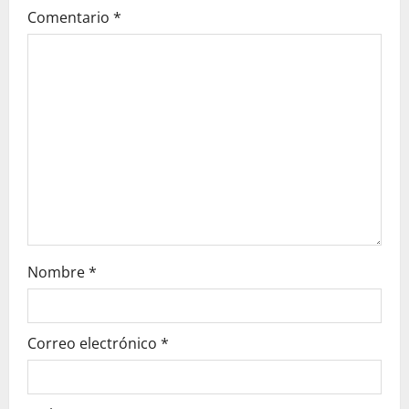
Comentario
*
a
t
i
o
n
Nombre
*
Correo electrónico
*