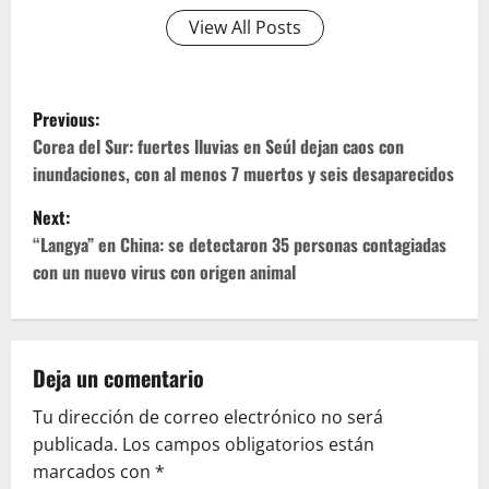
View All Posts
P
Previous:
o
Corea del Sur: fuertes lluvias en Seúl dejan caos con
inundaciones, con al menos 7 muertos y seis desaparecidos
s
Next:
t
“Langya” en China: se detectaron 35 personas contagiadas
con un nuevo virus con origen animal
n
a
v
Deja un comentario
Tu dirección de correo electrónico no será
i
publicada.
Los campos obligatorios están
g
marcados con
*