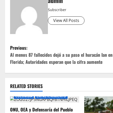
admin
Subscriber
View All Posts
P
Previous:
Al menos 87 fallecidos dejó a su paso el huracán Ian en
o
Florida; Autoridades esperan que la cifra aumente
s
t
RELATED STORIES
n
COLOMBIA
ENTRETENIMIENTO
a
ONU, OEA y Defensoría del Pueblo
v