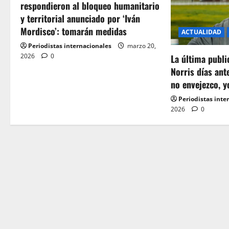
respondieron al bloqueo humanitario
i
y territorial anunciado por ‘Iván
Mordisco’: tomarán medidas
ACTUALIDAD
g
Periodistas internacionales
marzo 20,
2026
0
a
La última publ
Norris días ant
t
no envejezco, y
Periodistas inte
i
2026
0
o
n