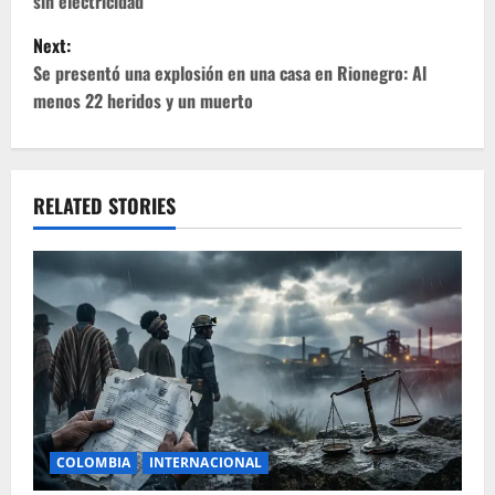
sin electricidad
s
Next:
t
Se presentó una explosión en una casa en Rionegro: Al
menos 22 heridos y un muerto
n
a
v
RELATED STORIES
i
g
a
t
i
COLOMBIA
INTERNACIONAL
o