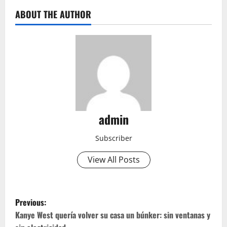
ABOUT THE AUTHOR
admin
Subscriber
View All Posts
P
Previous:
o
Kanye West quería volver su casa un búnker: sin ventanas y