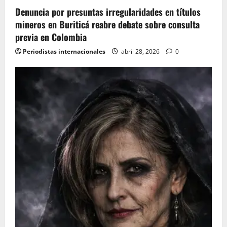
Denuncia por presuntas irregularidades en títulos
n
mineros en Buriticá reabre debate sobre consulta
previa en Colombia
Periodistas internacionales
abril 28, 2026
0