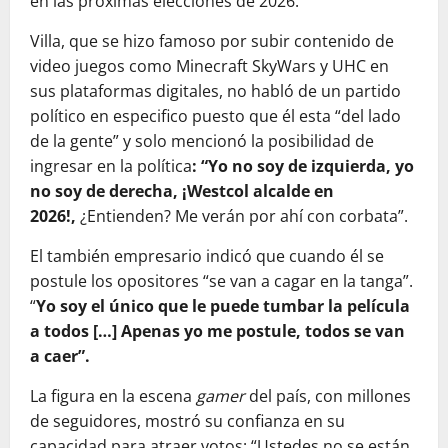
en las próximas elecciones de 2026.
Villa, que se hizo famoso por subir contenido de
video juegos como Minecraft SkyWars y UHC en
sus plataformas digitales, no habló de un partido
político en especifico puesto que él esta “del lado
de la gente” y solo mencionó la posibilidad de
ingresar en la política
: “Yo no soy de izquierda, yo
no soy de derecha, ¡Westcol alcalde en
2026!,
¿Entienden? Me verán por ahí con corbata”.
El también empresario indicó que cuando él se
postule los opositores “se van a cagar en la tanga”.
“
Yo soy el único que le puede tumbar la película
a todos […] Apenas yo me postule, todos se van
a caer”.
La figura en la escena
gamer
del país, con millones
de seguidores, mostró su confianza en su
capacidad para atraer votos: “Ustedes no se están