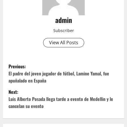
admin
Subscriber
View All Posts
P
Previous:
o
El padre del joven jugador de fútbol, Lamine Yamal, fue
apuñalado en España
s
Next:
t
Luis Alberto Posada llega tarde a evento de Medellin y le
cancelan su evento
n
a