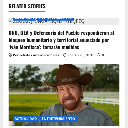
v
RELATED STORIES
i
COLOMBIA
ENTRETENIMIENTO
g
ONU, OEA y Defensoría del Pueblo respondieron al
bloqueo humanitario y territorial anunciado por
a
‘Iván Mordisco’: tomarán medidas
t
Periodistas internacionales
marzo 20, 2026
0
i
o
n
ACTUALIDAD
ENTRETENIMIENTO