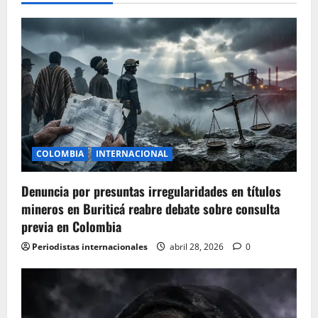
i
g
a
t
i
COLOMBIA
INTERNACIONAL
o
Denuncia por presuntas irregularidades en títulos
n
mineros en Buriticá reabre debate sobre consulta
previa en Colombia
Periodistas internacionales
abril 28, 2026
0