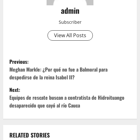
admin
Subscriber
View All Posts
P
Previous:
o
Meghan Markle: ¿Por qué no fue a Balmoral para
despedirse de la reina Isabel II?
s
Next:
t
Equipos de rescate buscan a contratista de Hidroituango
desaparecido que cayó al río Cauca
n
a
v
RELATED STORIES