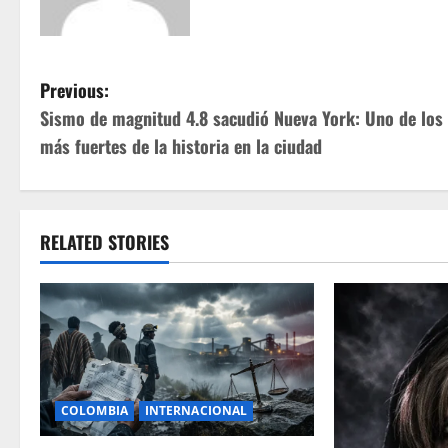
P
Previous:
Sismo de magnitud 4.8 sacudió Nueva York: Uno de los
o
más fuertes de la historia en la ciudad
s
t
RELATED STORIES
n
a
v
i
COLOMBIA
INTERNACIONAL
g