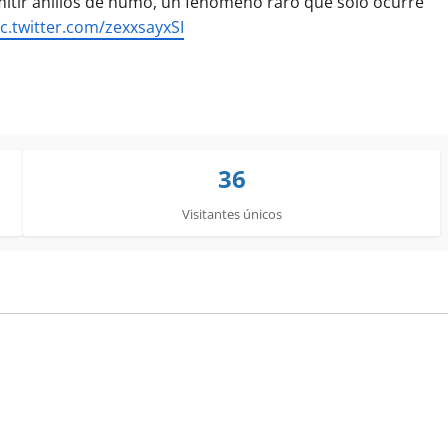
emitir anillos de humo, un fenómeno raro que solo ocurre
ic.twitter.com/zexxsayxSI
36
Visitantes únicos