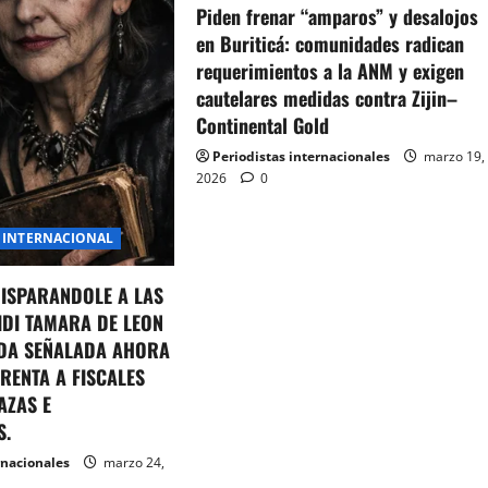
Piden frenar “amparos” y desalojos
en Buriticá: comunidades radican
requerimientos a la ANM y exigen
cautelares medidas contra Zijin–
Continental Gold
Periodistas internacionales
marzo 19,
2026
0
INTERNACIONAL
DISPARANDOLE A LAS
IDI TAMARA DE LEON
DA SEÑALADA AHORA
RENTA A FISCALES
AZAS E
S.
rnacionales
marzo 24,