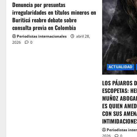
Denuncia por presuntas
a
irregularidades en títulos mineros en
t
Buriticá reabre debate sobre
consulta previa en Colombia
i
Periodistas internacionales
abril 28,
o
2026
0
n
ACTUALIDAD
LOS PÁJAROS 
ESCOPETAS: HE
MUÑOZ ABOGA
ES QUIEN AMED
CON SUS AMEN
INTIMIDACIONE
Periodistas inte
2026
0