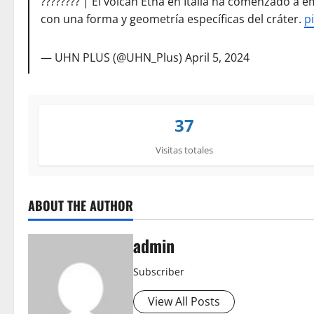
???????? | El volcán Etna en Italia ha comenzado a 
con una forma y geometría específicas del cráter.
p
— UHN PLUS (@UHN_Plus)
April 5, 2024
37
Visitas totales
ABOUT THE AUTHOR
admin
Subscriber
View All Posts