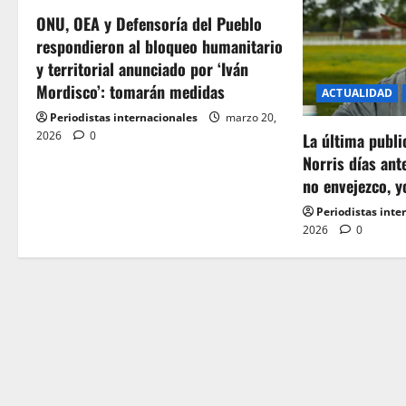
ONU, OEA y Defensoría del Pueblo
v
respondieron al bloqueo humanitario
i
y territorial anunciado por ‘Iván
Mordisco’: tomarán medidas
ACTUALIDAD
g
Periodistas internacionales
marzo 20,
2026
0
a
La última publ
Norris días ant
t
no envejezco, y
Periodistas inte
i
2026
0
o
n