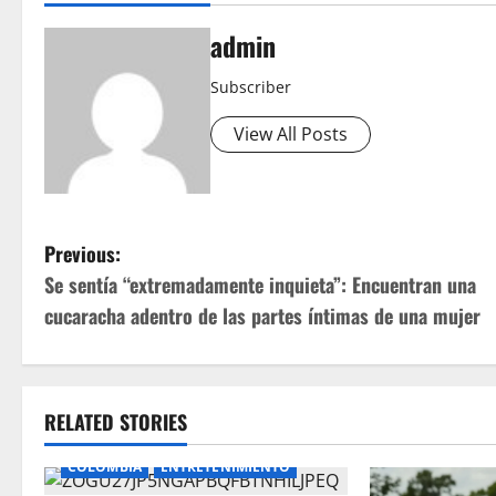
admin
Subscriber
View All Posts
P
Previous:
Se sentía “extremadamente inquieta”: Encuentran una
o
cucaracha adentro de las partes íntimas de una mujer
s
t
RELATED STORIES
n
COLOMBIA
ENTRETENIMIENTO
a