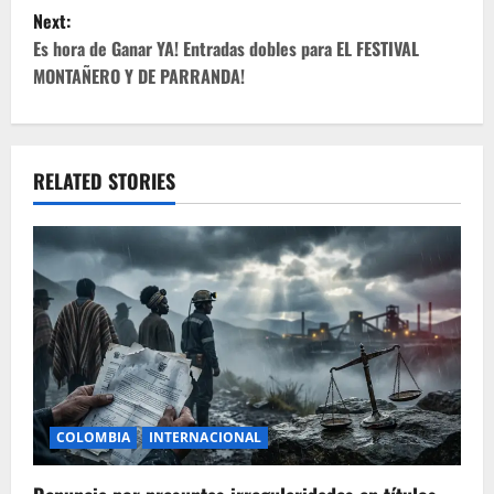
s
Next:
t
Es hora de Ganar YA! Entradas dobles para EL FESTIVAL
MONTAÑERO Y DE PARRANDA!
n
a
v
RELATED STORIES
i
g
a
t
i
COLOMBIA
INTERNACIONAL
o