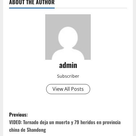
ABOUT THE AUTHOR
admin
Subscriber
View All Posts
P
Previous:
o
VIDEO: Tornado deja un muerto y 79 heridos en provincia
china de Shandong