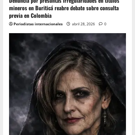
Denuncia por presuntas irregularidades en títulos
n
mineros en Buriticá reabre debate sobre consulta
previa en Colombia
Periodistas internacionales
abril 28, 2026
0