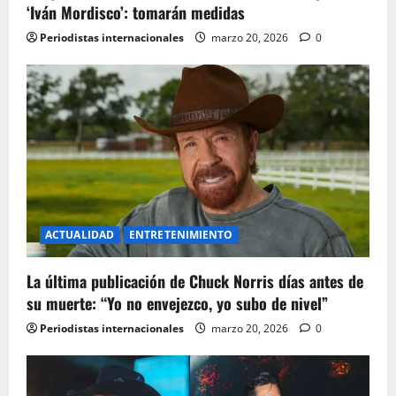
a
‘Iván Mordisco’: tomarán medidas
t
Periodistas internacionales
marzo 20, 2026
0
i
o
n
ACTUALIDAD
ENTRETENIMIENTO
La última publicación de Chuck Norris días antes de
su muerte: “Yo no envejezco, yo subo de nivel”
Periodistas internacionales
marzo 20, 2026
0