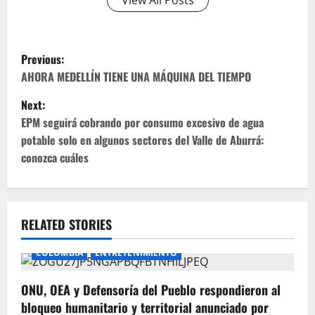
View All Posts
P
Previous:
o
AHORA MEDELLÍN TIENE UNA MÁQUINA DEL TIEMPO
Next:
s
EPM seguirá cobrando por consumo excesivo de agua
t
potable solo en algunos sectores del Valle de Aburrá:
conozca cuáles
n
a
v
RELATED STORIES
i
COLOMBIA
ENTRETENIMIENTO
g
ONU, OEA y Defensoría del Pueblo respondieron al
bloqueo humanitario y territorial anunciado por