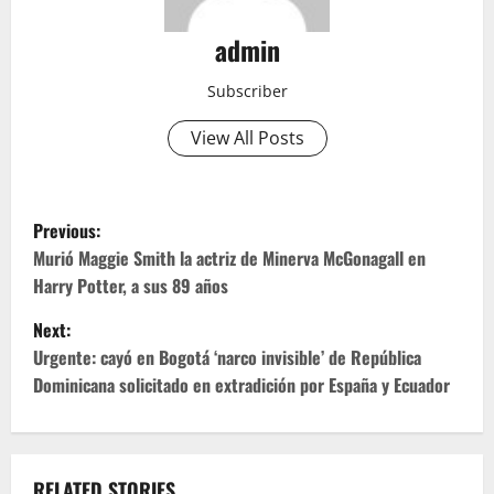
admin
Subscriber
View All Posts
P
Previous:
o
Murió Maggie Smith la actriz de Minerva McGonagall en
Harry Potter, a sus 89 años
s
Next:
t
Urgente: cayó en Bogotá ‘narco invisible’ de República
Dominicana solicitado en extradición por España y Ecuador
n
a
RELATED STORIES