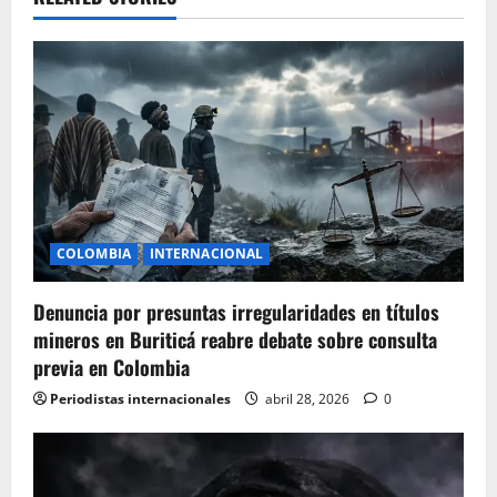
v
i
g
a
t
i
COLOMBIA
INTERNACIONAL
o
Denuncia por presuntas irregularidades en títulos
n
mineros en Buriticá reabre debate sobre consulta
previa en Colombia
Periodistas internacionales
abril 28, 2026
0