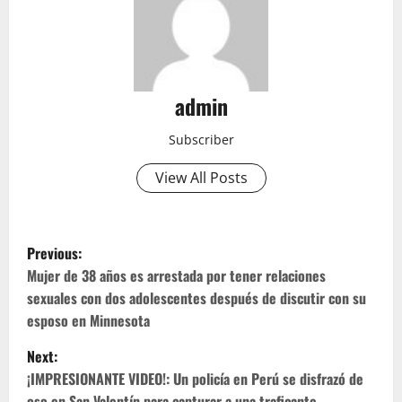
admin
Subscriber
View All Posts
P
Previous:
o
Mujer de 38 años es arrestada por tener relaciones
sexuales con dos adolescentes después de discutir con su
s
esposo en Minnesota
t
Next:
¡IMPRESIONANTE VIDEO!: Un policía en Perú se disfrazó de
n
oso en San Valentín para capturar a una traficante