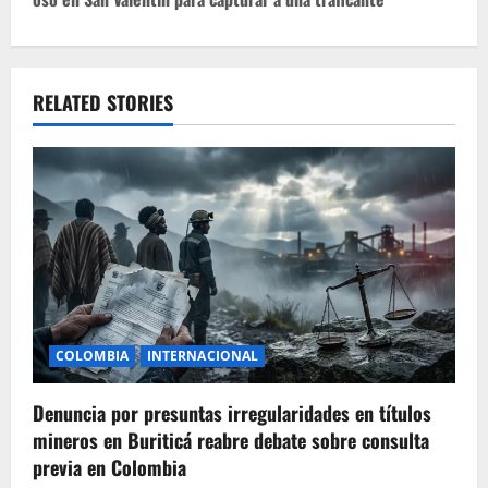
a
v
RELATED STORIES
i
g
a
t
i
o
COLOMBIA
INTERNACIONAL
n
Denuncia por presuntas irregularidades en títulos
mineros en Buriticá reabre debate sobre consulta
previa en Colombia