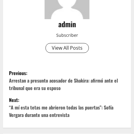
admin
Subscriber
View All Posts
P
Previous:
o
Arrestan a presunto acosador de Shakira: afirmó ante el
tribunal que era su esposo
s
Next:
t
“A mí esta tetas me abrieron todas las puertas”: Sofía
Vergara durante una entrevista
n
a