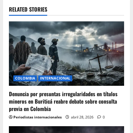
v
RELATED STORIES
i
g
a
t
i
COLOMBIA
INTERNACIONAL
o
Denuncia por presuntas irregularidades en títulos
n
mineros en Buriticá reabre debate sobre consulta
previa en Colombia
Periodistas internacionales
abril 28, 2026
0