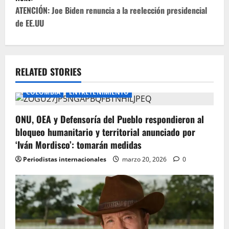
t
ATENCIÓN: Joe Biden renuncia a la reelección presidencial
de EE.UU
n
a
v
RELATED STORIES
i
COLOMBIA
ENTRETENIMIENTO
g
ONU, OEA y Defensoría del Pueblo respondieron al
bloqueo humanitario y territorial anunciado por
a
‘Iván Mordisco’: tomarán medidas
t
Periodistas internacionales
marzo 20, 2026
0
i
o
n