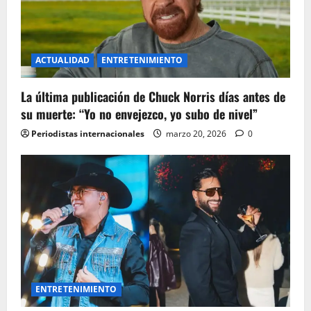
ACTUALIDAD
ENTRETENIMIENTO
La última publicación de Chuck Norris días antes de
su muerte: “Yo no envejezco, yo subo de nivel”
Periodistas internacionales
marzo 20, 2026
0
ENTRETENIMIENTO