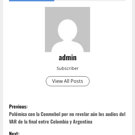
admin
Subscriber
View All Posts
P
Previous:
o
Polémica con la Conmebol por no revelar aún los audios del
VAR de la final entre Colombia y Argentina
s
Next: