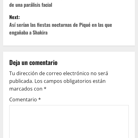
de una parálisis facial
s
Next:
t
Así serían las fiestas nocturnas de Piqué en las que
engañaba a Shakira
n
a
v
Deja un comentario
Tu dirección de correo electrónico no será
i
publicada.
Los campos obligatorios están
g
marcados con
*
Comentario
*
a
t
i