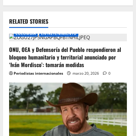
a
v
RELATED STORIES
i
COLOMBIA
ENTRETENIMIENTO
g
ONU, OEA y Defensoría del Pueblo respondieron al
bloqueo humanitario y territorial anunciado por
a
‘Iván Mordisco’: tomarán medidas
t
Periodistas internacionales
marzo 20, 2026
0
i
o
n