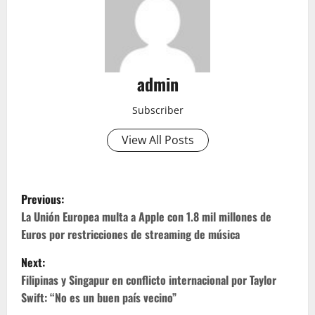
admin
Subscriber
View All Posts
P
Previous:
o
La Unión Europea multa a Apple con 1.8 mil millones de
Euros por restricciones de streaming de música
s
Next:
t
Filipinas y Singapur en conflicto internacional por Taylor
Swift: “No es un buen país vecino”
n