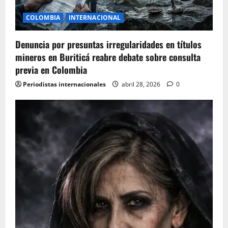
i
COLOMBIA
INTERNACIONAL
o
Denuncia por presuntas irregularidades en títulos
n
mineros en Buriticá reabre debate sobre consulta
previa en Colombia
Periodistas internacionales
abril 28, 2026
0