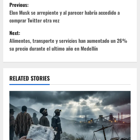
P
Previous:
o
Elon Musk se arrepiente y al parecer habría accedido a
comprar Twitter otra vez
s
Next:
t
Alimentos, transporte y servicios han aumentado un 26%
su precio durante el ultimo año en Medellín
n
a
v
RELATED STORIES
i
g
a
t