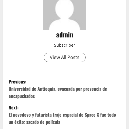
admin
Subscriber
View All Posts
P
Previous:
o
Universidad de Antioquia, evacuada por presencia de
encapuchados
s
Next:
t
El novedoso y futurista traje espacial de Space X fue todo
un éxito: sacado de película
n