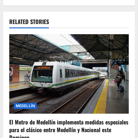
a
v
RELATED STORIES
i
g
a
t
i
o
MEDELLÍN
n
El Metro de Medellín implementa medidas especiales
para el clásico entre Medellín y Nacional este
Domingo