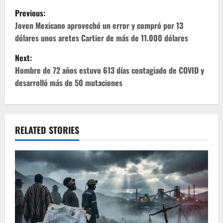
P
Previous:
o
Joven Mexicano aprovechó un error y compró por 13
dólares unos aretes Cartier de más de 11.000 dólares
s
Next:
t
Hombre de 72 años estuvo 613 días contagiado de COVID y
desarrolló más de 50 mutaciones
n
a
v
RELATED STORIES
i
g
a
t