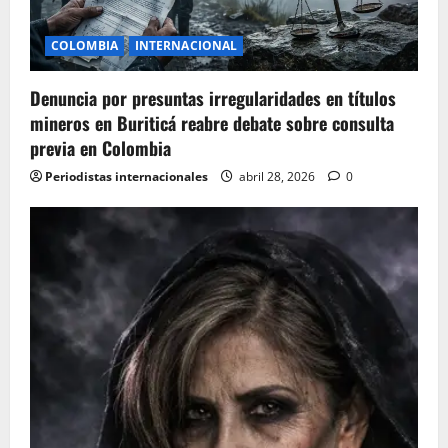
i
COLOMBIA
INTERNACIONAL
o
Denuncia por presuntas irregularidades en títulos
n
mineros en Buriticá reabre debate sobre consulta
previa en Colombia
Periodistas internacionales
abril 28, 2026
0