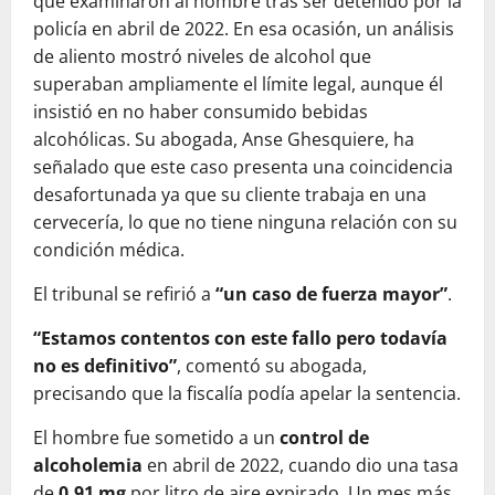
que examinaron al hombre tras ser detenido por la
policía en abril de 2022. En esa ocasión, un análisis
de aliento mostró niveles de alcohol que
superaban ampliamente el límite legal, aunque él
insistió en no haber consumido bebidas
alcohólicas. Su abogada, Anse Ghesquiere, ha
señalado que este caso presenta una coincidencia
desafortunada ya que su cliente trabaja en una
cervecería, lo que no tiene ninguna relación con su
condición médica.
El tribunal se refirió a
“un caso de fuerza mayor”
.
“Estamos contentos con este fallo pero todavía
no es definitivo”
, comentó su abogada,
precisando que la fiscalía podía apelar la sentencia.
El hombre fue sometido a un
control de
alcoholemia
en abril de 2022, cuando dio una tasa
de
0,91 mg
por litro de aire expirado. Un mes más