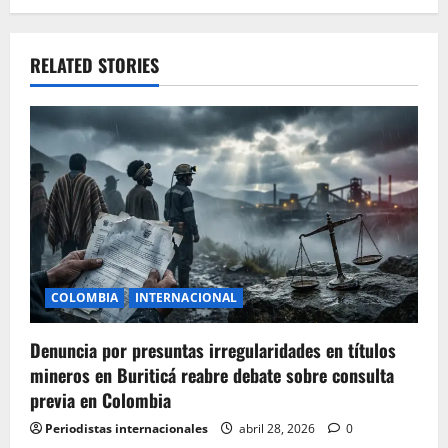
n
a
RELATED STORIES
v
i
g
a
t
i
COLOMBIA
INTERNACIONAL
o
Denuncia por presuntas irregularidades en títulos
mineros en Buriticá reabre debate sobre consulta
n
previa en Colombia
Periodistas internacionales
abril 28, 2026
0