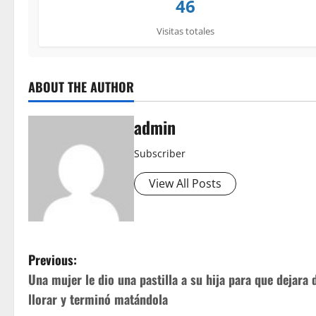
46
Visitas totales
ABOUT THE AUTHOR
admin
Subscriber
View All Posts
P
Previous:
Una mujer le dio una pastilla a su hija para que dejara 
o
llorar y terminó matándola