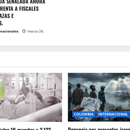
DA SEÑALADA AHORA
RENTA A FISCALES
AZAS E
S.
rnacionales
marzo 24,
COLOMBIA
INTERNACIONAL
Denuncia por presuntas irre
stra 10 muertes y 3.122