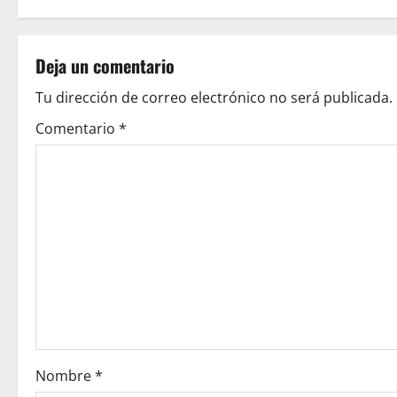
s
t
Deja un comentario
n
Tu dirección de correo electrónico no será publicada.
a
Comentario
*
v
i
g
a
t
i
o
Nombre
*