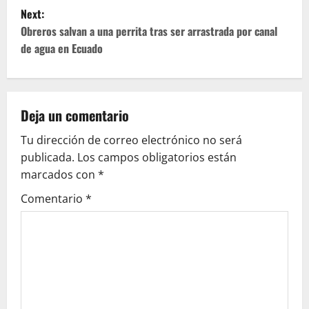
Next:
s
Obreros salvan a una perrita tras ser arrastrada por canal
t
de agua en Ecuado
n
a
Deja un comentario
v
Tu dirección de correo electrónico no será
publicada.
Los campos obligatorios están
i
marcados con
*
g
Comentario
*
a
t
i