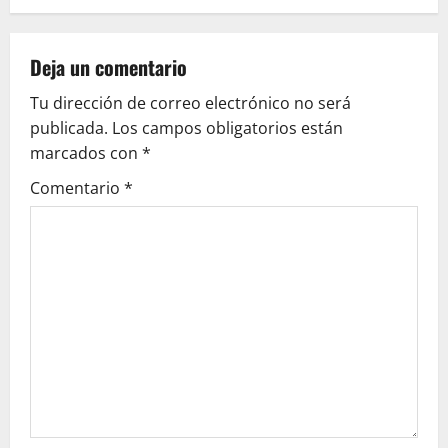
a
v
Deja un comentario
Tu dirección de correo electrónico no será
i
publicada.
Los campos obligatorios están
g
marcados con
*
Comentario
*
a
t
i
o
n