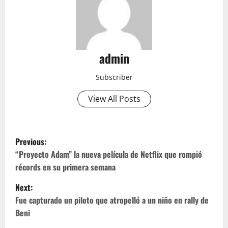
admin
Subscriber
View All Posts
P
Previous:
o
“Proyecto Adam” la nueva película de Netflix que rompió
récords en su primera semana
s
Next:
t
Fue capturado un piloto que atropelló a un niño en rally de
Beni
n