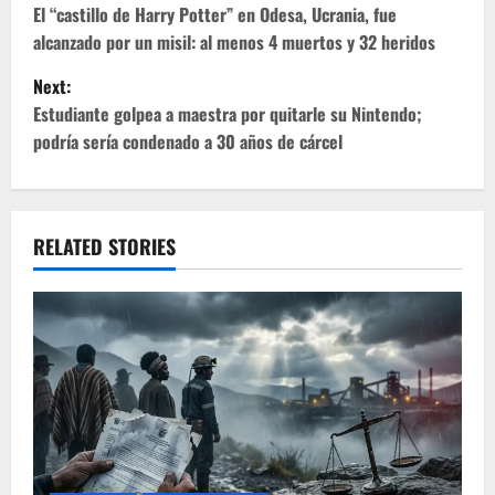
o
El “castillo de Harry Potter” en Odesa, Ucrania, fue
alcanzado por un misil: al menos 4 muertos y 32 heridos
s
Next:
t
Estudiante golpea a maestra por quitarle su Nintendo;
podría sería condenado a 30 años de cárcel
n
a
v
RELATED STORIES
i
g
a
t
i