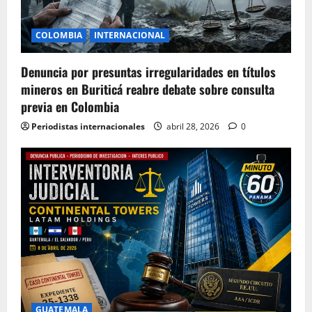
COLOMBIA
INTERNACIONAL
Denuncia por presuntas irregularidades en títulos
mineros en Buriticá reabre debate sobre consulta
previa en Colombia
Periodistas internacionales
abril 28, 2026
0
GUATEMALA