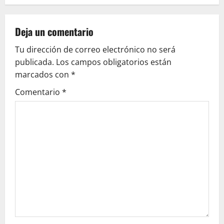
a
v
Deja un comentario
Tu dirección de correo electrónico no será
i
publicada.
Los campos obligatorios están
g
marcados con
*
Comentario
*
a
t
i
o
n