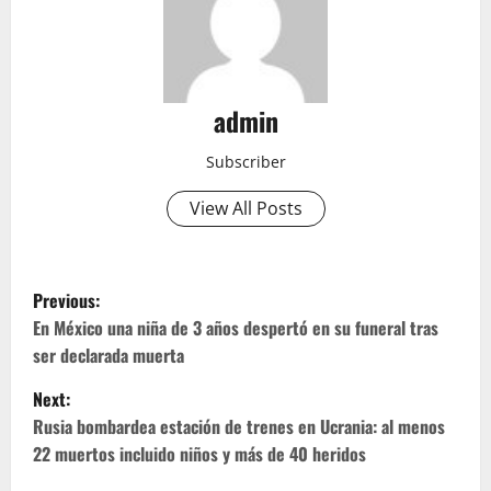
admin
Subscriber
View All Posts
P
Previous:
o
En México una niña de 3 años despertó en su funeral tras
ser declarada muerta
s
Next:
t
Rusia bombardea estación de trenes en Ucrania: al menos
22 muertos incluido niños y más de 40 heridos
n