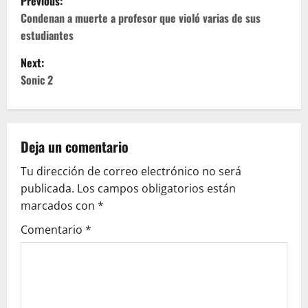
Previous:
o
Condenan a muerte a profesor que violó varias de sus
estudiantes
s
Next:
t
Sonic 2
n
a
Deja un comentario
v
Tu dirección de correo electrónico no será
publicada.
Los campos obligatorios están
i
marcados con
*
g
Comentario
*
a
t