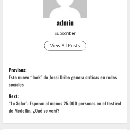
admin
Subscriber
View All Posts
P
Previous:
o
Este nuevo “look” de Jessi Uribe genera críticas en redes
sociales
s
Next:
t
“La Solar”: Esperan al menos 25.000 personas en el festival
de Medellín, ¿Qué se verá?
n
a