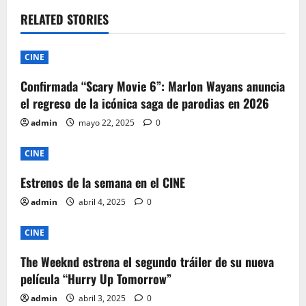
v
RELATED STORIES
i
CINE
g
Confirmada “Scary Movie 6”: Marlon Wayans anuncia
el regreso de la icónica saga de parodias en 2026
a
admin
mayo 22, 2025
0
t
CINE
i
Estrenos de la semana en el CINE
o
admin
abril 4, 2025
0
n
CINE
The Weeknd estrena el segundo tráiler de su nueva
película “Hurry Up Tomorrow”
admin
abril 3, 2025
0