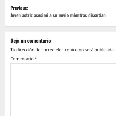
P
Previous:
Joven actriz asesinó a su novio mientras discutían
o
s
t
Deja un comentario
n
Tu dirección de correo electrónico no será publicada.
Comentario
*
a
v
i
g
a