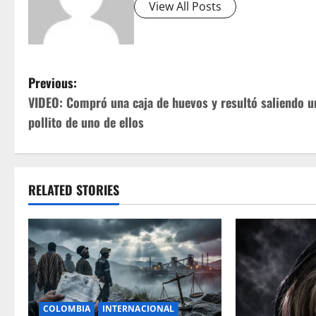
View All Posts
P
Previous:
VIDEO: Compró una caja de huevos y resultó saliendo u
o
pollito de uno de ellos
s
t
RELATED STORIES
n
a
v
i
COLOMBIA
INTERNACIONAL