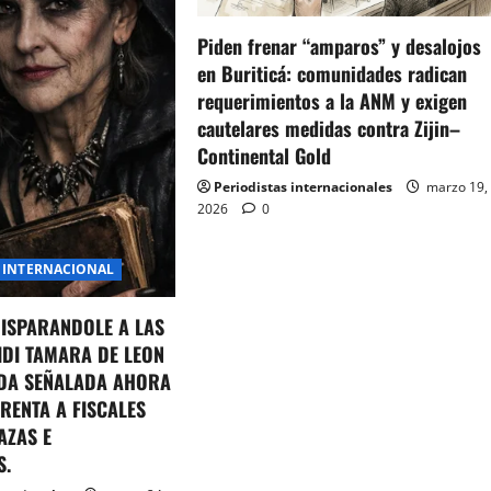
Piden frenar “amparos” y desalojos
en Buriticá: comunidades radican
requerimientos a la ANM y exigen
cautelares medidas contra Zijin–
Continental Gold
Periodistas internacionales
marzo 19,
2026
0
INTERNACIONAL
DISPARANDOLE A LAS
IDI TAMARA DE LEON
DA SEÑALADA AHORA
RENTA A FISCALES
AZAS E
S.