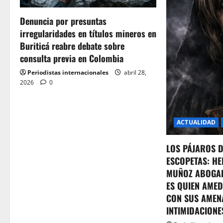
g
Denuncia por presuntas
a
irregularidades en títulos mineros en
t
Buriticá reabre debate sobre
consulta previa en Colombia
i
Periodistas internacionales
abril 28,
o
2026
0
n
ACTUALIDAD
LOS PÁJAROS 
ESCOPETAS: HE
MUÑOZ ABOGA
ES QUIEN AMED
CON SUS AMEN
INTIMIDACIONE