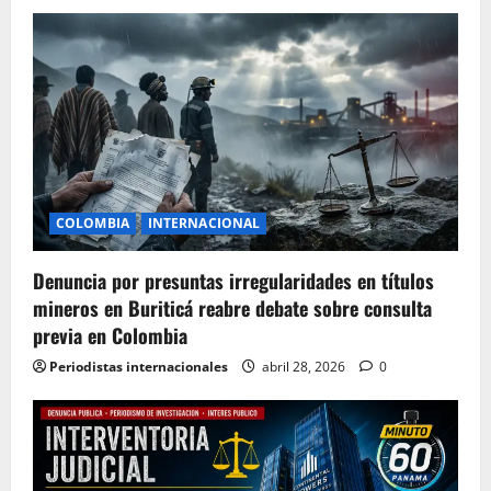
COLOMBIA
INTERNACIONAL
Denuncia por presuntas irregularidades en títulos
mineros en Buriticá reabre debate sobre consulta
previa en Colombia
Periodistas internacionales
abril 28, 2026
0