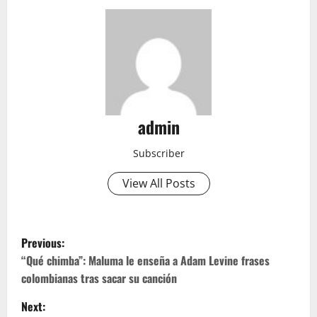
admin
Subscriber
View All Posts
P
Previous:
o
“Qué chimba”: Maluma le enseña a Adam Levine frases
colombianas tras sacar su canción
s
Next: