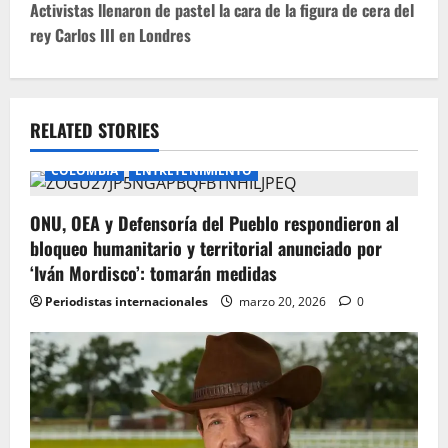
t
Activistas llenaron de pastel la cara de la figura de cera del
rey Carlos III en Londres
n
a
v
RELATED STORIES
i
COLOMBIA
ENTRETENIMIENTO
g
ONU, OEA y Defensoría del Pueblo respondieron al
bloqueo humanitario y territorial anunciado por
a
‘Iván Mordisco’: tomarán medidas
t
Periodistas internacionales
marzo 20, 2026
0
i
o
n