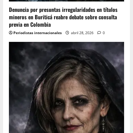
o
Denuncia por presuntas irregularidades en títulos
mineros en Buriticá reabre debate sobre consulta
n
previa en Colombia
Periodistas internacionales
abril 28, 2026
0