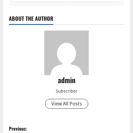
ABOUT THE AUTHOR
admin
Subscriber
View All Posts
P
Previous: