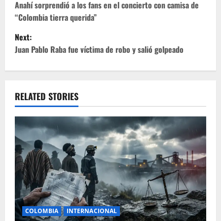
o
Anahí sorprendió a los fans en el concierto con camisa de
“Colombia tierra querida”
s
Next:
t
Juan Pablo Raba fue víctima de robo y salió golpeado
n
a
RELATED STORIES
v
i
g
a
t
i
COLOMBIA
INTERNACIONAL