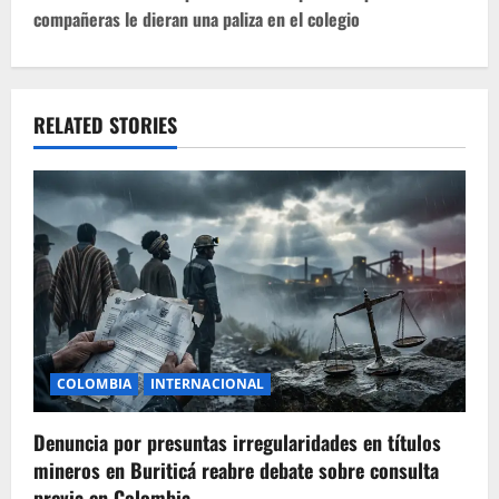
compañeras le dieran una paliza en el colegio
n
a
v
RELATED STORIES
i
g
a
t
i
COLOMBIA
INTERNACIONAL
o
Denuncia por presuntas irregularidades en títulos
n
mineros en Buriticá reabre debate sobre consulta
previa en Colombia