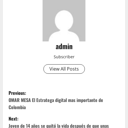
admin
Subscriber
View All Posts
P
Previous:
o
OMAR MESA El Estratega digital mas importante de
Colombia
s
Next:
t
Joven de 14 años se quitó la vida después de que unas