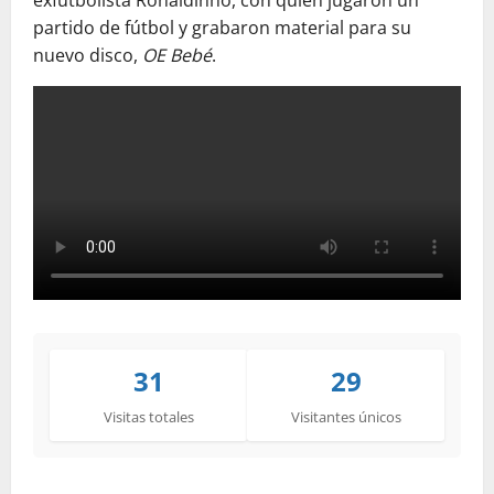
exfutbolista Ronaldinho, con quien jugaron un
partido de fútbol y grabaron material para su
nuevo disco,
OE Bebé
.
31
29
Visitas totales
Visitantes únicos