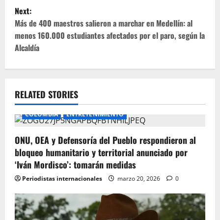
s
Next:
t
Más de 400 maestros salieron a marchar en Medellín: al
menos 160.000 estudiantes afectados por el paro, según la
n
Alcaldía
a
v
RELATED STORIES
i
COLOMBIA
ENTRETENIMIENTO
g
ONU, OEA y Defensoría del Pueblo respondieron al
a
bloqueo humanitario y territorial anunciado por
t
‘Iván Mordisco’: tomarán medidas
Periodistas internacionales
marzo 20, 2026
0
i
o