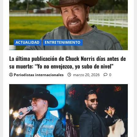
n
ACTUALIDAD
ENTRETENIMIENTO
La última publicación de Chuck Norris días antes de
su muerte: “Yo no envejezco, yo subo de nivel”
Periodistas internacionales
marzo 20, 2026
0