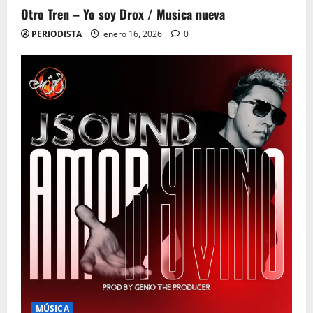
Otro Tren – Yo soy Drox / Musica nueva
PERIODISTA
enero 16, 2026
0
MÚSICA