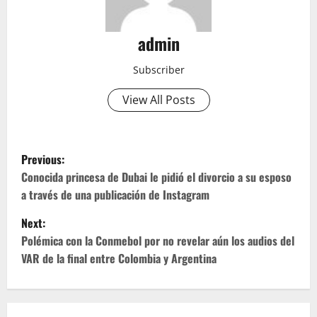
admin
Subscriber
View All Posts
P
Previous:
o
Conocida princesa de Dubai le pidió el divorcio a su esposo
a través de una publicación de Instagram
s
Next:
t
Polémica con la Conmebol por no revelar aún los audios del
VAR de la final entre Colombia y Argentina
n
a