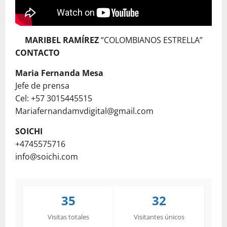
MARIBEL RAMÍREZ
“COLOMBIANOS ESTRELLA”
CONTACTO
Maria Fernanda Mesa
Jefe de prensa
Cel: +57 3015445515
Mariafernandamvdigital@gmail.com
SOICHI
+4745575716
info@soichi.com
35
32
Visitas totales
Visitantes únicos