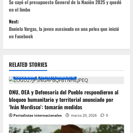
o
Se cayó el presupuesto General de la Nación 2025 y quedó
en el limbo
s
Next:
t
Daniela Vargas, la joven asesinada en una pelea que inició
en Facebook
n
a
v
RELATED STORIES
i
COLOMBIA
ENTRETENIMIENTO
g
ONU, OEA y Defensoría del Pueblo respondieron al
bloqueo humanitario y territorial anunciado por
a
‘Iván Mordisco’: tomarán medidas
t
Periodistas internacionales
marzo 20, 2026
0
i