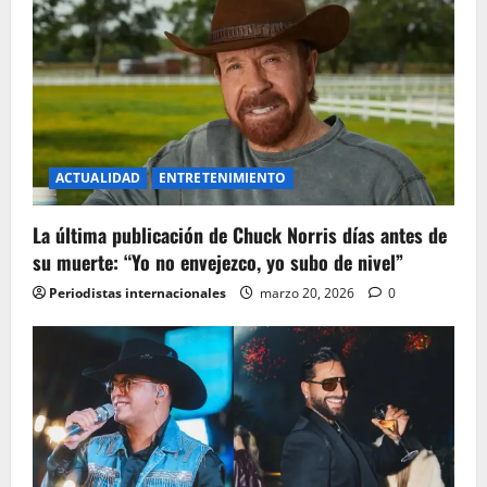
o
n
ACTUALIDAD
ENTRETENIMIENTO
La última publicación de Chuck Norris días antes de
su muerte: “Yo no envejezco, yo subo de nivel”
Periodistas internacionales
marzo 20, 2026
0