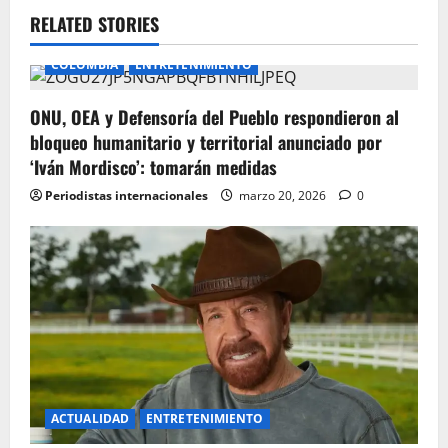
v
RELATED STORIES
i
COLOMBIA
ENTRETENIMIENTO
g
ONU, OEA y Defensoría del Pueblo respondieron al
bloqueo humanitario y territorial anunciado por
a
‘Iván Mordisco’: tomarán medidas
t
Periodistas internacionales
marzo 20, 2026
0
i
o
n
ACTUALIDAD
ENTRETENIMIENTO