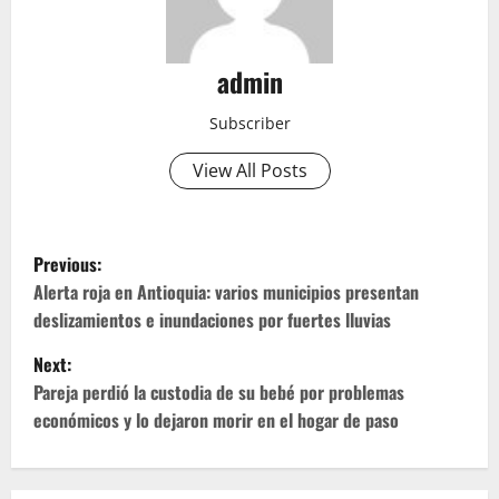
admin
Subscriber
View All Posts
P
Previous:
o
Alerta roja en Antioquia: varios municipios presentan
deslizamientos e inundaciones por fuertes lluvias
s
Next:
t
Pareja perdió la custodia de su bebé por problemas
económicos y lo dejaron morir en el hogar de paso
n
a