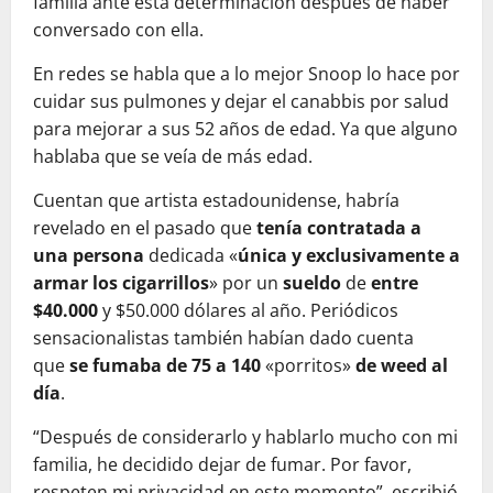
familia ante esta determinación después de haber
conversado con ella.
En redes se habla que a lo mejor Snoop lo hace por
cuidar sus pulmones y dejar el canabbis por salud
para mejorar a sus 52 años de edad. Ya que alguno
hablaba que se veía de más edad.
Cuentan que artista estadounidense, habría
revelado en el pasado que
tenía contratada a
una persona
dedicada «
única y exclusivamente a
armar los cigarrillos
» por un
sueldo
de
entre
$40.000
y $50.000 dólares al año. Periódicos
sensacionalistas también habían dado cuenta
que
se fumaba de 75 a 140
«porritos»
de weed al
día
.
“Después de considerarlo y hablarlo mucho con mi
familia, he decidido dejar de fumar. Por favor,
respeten mi privacidad en este momento”, escribió