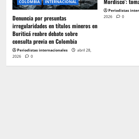
Mordisco’: tom
COLOMBIA
INTERNACIONAL
g
Periodistas inte
2026
0
Denuncia por presuntas
a
irregularidades en títulos mineros en
t
Buriticá reabre debate sobre
consulta previa en Colombia
i
Periodistas internacionales
abril 28,
o
2026
0
n