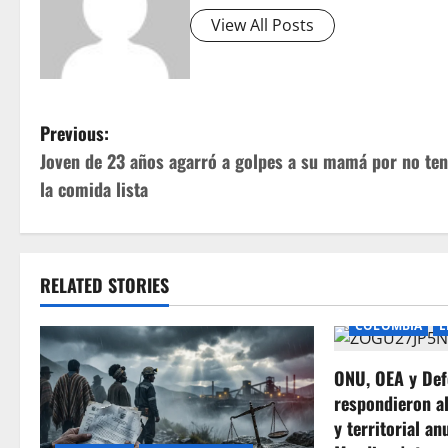
View All Posts
P
Previous:
Joven de 23 años agarró a golpes a su mamá por no ten
o
la comida lista
s
t
RELATED STORIES
n
COLOMBIA
E
a
ONU, OEA y Def
v
respondieron a
i
y territorial an