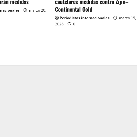
arán medidas
cautelares medidas contra Zijin–
Continental Gold
rnacionales
marzo 20,
Periodistas internacionales
marzo 19,
2026
0