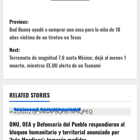
P
Previous:
o
Bad Bunny ayudó a comprar una casa para la niña de 10
años víctima de un tiroteo en Texas
s
Next:
t
Terremoto de magnitud 7,6 azota México; dejó al menos 1
muerto, mientras EE.UU alerta de un Tsunami
n
a
v
RELATED STORIES
i
COLOMBIA
ENTRETENIMIENTO
g
ONU, OEA y Defensoría del Pueblo respondieron al
bloqueo humanitario y territorial anunciado por
a
‘Iván Mordisco’: tomarán medidas