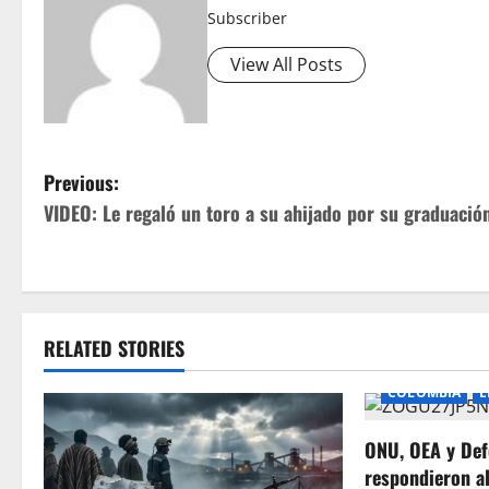
Subscriber
View All Posts
P
Previous:
VIDEO: Le regaló un toro a su ahijado por su graduació
o
s
t
RELATED STORIES
n
COLOMBIA
E
a
ONU, OEA y Def
v
respondieron a