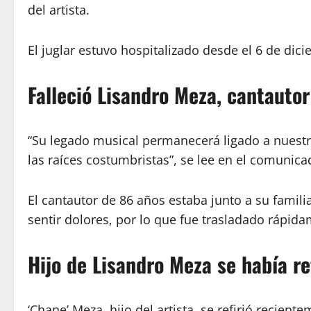
del artista.
El juglar estuvo hospitalizado desde el 6 de dic
Falleció Lisandro Meza, cantauto
“Su legado musical permanecerá ligado a nuestr
las raíces costumbristas”, se lee en el comunica
El cantautor de 86 años estaba junto a su famili
sentir dolores, por lo que fue trasladado rápidam
Hijo de Lisandro Meza se había re
‘Chane’ Meza, hijo del artista, se refirió recien