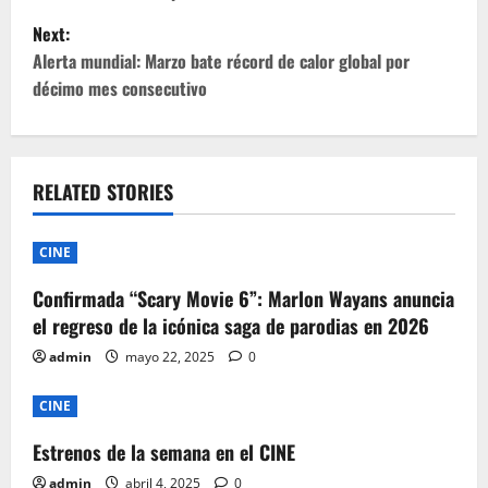
s
Next:
t
Alerta mundial: Marzo bate récord de calor global por
décimo mes consecutivo
n
a
v
RELATED STORIES
i
CINE
g
Confirmada “Scary Movie 6”: Marlon Wayans anuncia
el regreso de la icónica saga de parodias en 2026
a
admin
mayo 22, 2025
0
t
CINE
i
Estrenos de la semana en el CINE
o
admin
abril 4, 2025
0