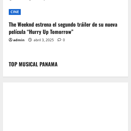
n
CINE
The Weeknd estrena el segundo tráiler de su nueva
película “Hurry Up Tomorrow”
admin
abril 3, 2025
0
TOP MUSICAL PANAMA