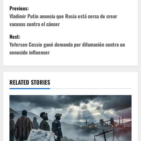
P
Previous:
o
Vladimir Putin anuncia que Rusia está cerca de crear
vacunas contra el cáncer
s
Next:
t
Yeferson Cossio ganó demanda por difamación contra un
conocido influencer
n
a
v
RELATED STORIES
i
g
a
t