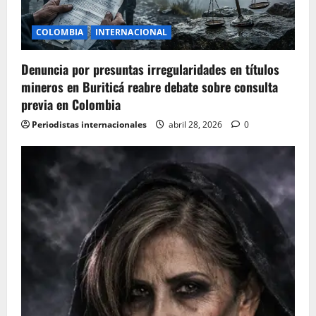
i
COLOMBIA
INTERNACIONAL
o
Denuncia por presuntas irregularidades en títulos
n
mineros en Buriticá reabre debate sobre consulta
previa en Colombia
Periodistas internacionales
abril 28, 2026
0