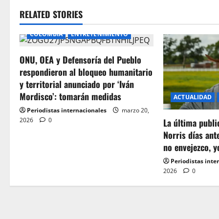
t
RELATED STORIES
n
COLOMBIA
ENTRETENIMIENTO
a
ONU, OEA y Defensoría del Pueblo
v
respondieron al bloqueo humanitario
i
y territorial anunciado por ‘Iván
Mordisco’: tomarán medidas
ACTUALIDAD
g
Periodistas internacionales
marzo 20,
2026
0
a
La última publ
Norris días ant
t
no envejezco, y
Periodistas inte
i
2026
0
o
n