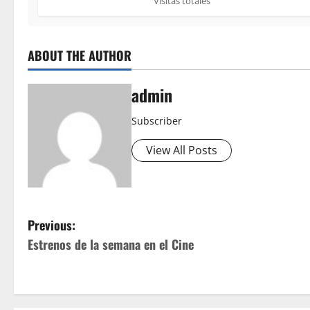
Visitas totales
ABOUT THE AUTHOR
admin
Subscriber
View All Posts
P
Previous:
Estrenos de la semana en el Cine
o
s