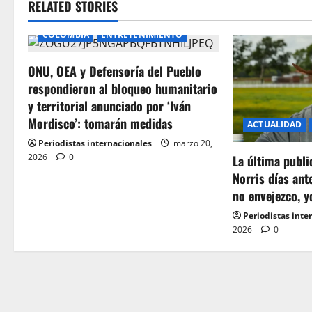
RELATED STORIES
n
COLOMBIA
ENTRETENIMIENTO
a
ONU, OEA y Defensoría del Pueblo
v
respondieron al bloqueo humanitario
i
y territorial anunciado por ‘Iván
Mordisco’: tomarán medidas
ACTUALIDAD
g
Periodistas internacionales
marzo 20,
2026
0
a
La última publ
Norris días ant
t
no envejezco, y
Periodistas inte
i
2026
0
o
n