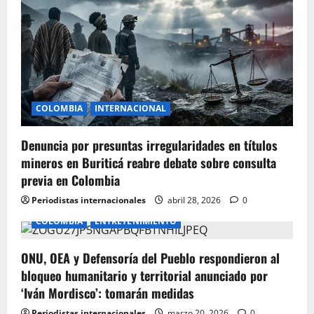
g
a
t
i
COLOMBIA
INTERNACIONAL
o
Denuncia por presuntas irregularidades en títulos
mineros en Buriticá reabre debate sobre consulta
n
previa en Colombia
Periodistas internacionales
abril 28, 2026
0
COLOMBIA
ENTRETENIMIENTO
ONU, OEA y Defensoría del Pueblo respondieron al
bloqueo humanitario y territorial anunciado por
‘Iván Mordisco’: tomarán medidas
Periodistas internacionales
marzo 20, 2026
0