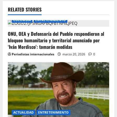
a
v
RELATED STORIES
i
COLOMBIA
ENTRETENIMIENTO
g
ONU, OEA y Defensoría del Pueblo respondieron al
bloqueo humanitario y territorial anunciado por
a
‘Iván Mordisco’: tomarán medidas
t
Periodistas internacionales
marzo 20, 2026
0
i
o
n
ACTUALIDAD
ENTRETENIMIENTO