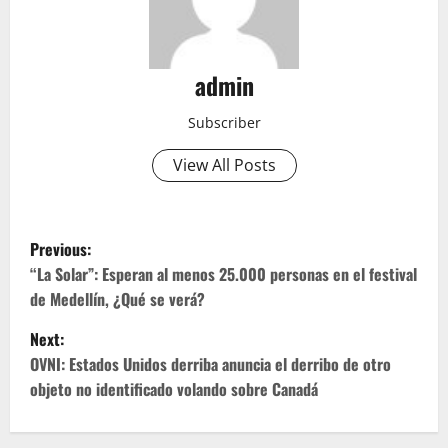
admin
Subscriber
View All Posts
P
Previous:
o
“La Solar”: Esperan al menos 25.000 personas en el festival
de Medellín, ¿Qué se verá?
s
Next:
t
OVNI: Estados Unidos derriba anuncia el derribo de otro
objeto no identificado volando sobre Canadá
n