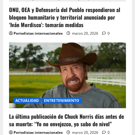
g
ONU, OEA y Defensoría del Pueblo respondieron al
bloqueo humanitario y territorial anunciado por
a
‘Iván Mordisco’: tomarán medidas
t
Periodistas internacionales
marzo 20, 2026
0
i
o
n
ACTUALIDAD
ENTRETENIMIENTO
La última publicación de Chuck Norris días antes de
su muerte: “Yo no envejezco, yo subo de nivel”
Periodistas internacionales
marzo 20, 2026
0