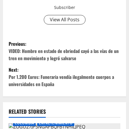
Subscriber
View All Posts
P
Previous:
o
VIDEO: Hombre en estado de ebriedad cayó a las vías de un
tren en movimiento y logró salvarse
s
Next:
t
Por 1.200 Euros: Funeraria vendía ilegalmente cuerpos a
universidades en España
n
a
v
RELATED STORIES
i
COLOMBIA
ENTRETENIMIENTO